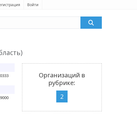
егистрация
Войти
бласть)
Организаций в
90333
рубрике:
2
79000