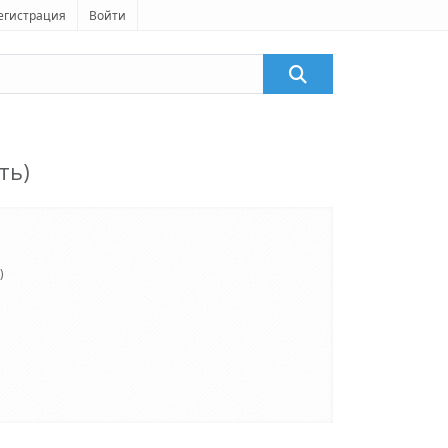
егистрация
Войти
ть)
)